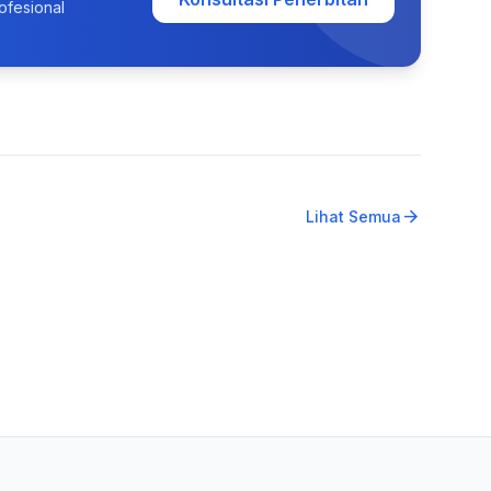
ofesional
arrow_forward
Lihat Semua