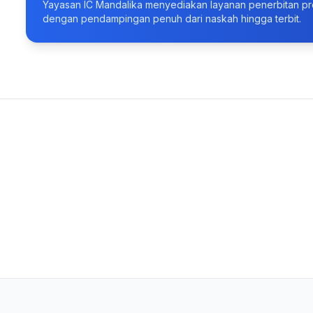
Yayasan IC Mandalika menyediakan layanan penerbitan pr
dengan pendampingan penuh dari naskah hingga terbit.