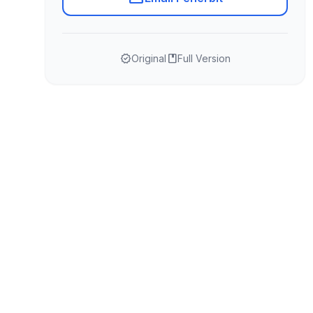
verified
book
Original
Full Version