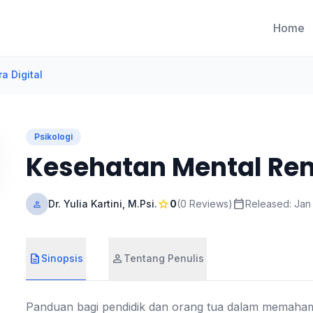
Home
a Digital
Psikologi
Kesehatan Mental Rema
star
calendar_today
Dr. Yulia Kartini, M.Psi.
0
(0 Reviews)
Released: Jan
person
description
person
Sinopsis
Tentang Penulis
Panduan bagi pendidik dan orang tua dalam memaham